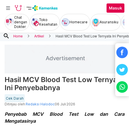
Masuk
Chat
Toko
dengan
Homecare
Asuransiku
Kesehatan
Dokter
search
Home
Artikel
Hasil MCV Blood Test Low Ternyata Ini Penye
Hasil MCV Blood Test Low Ternyata
Ini Penyebabnya
Cek Darah
Ditinjau oleh
Redaksi Halodoc
06 Juli 2026
Penyebab MCV Blood Test Low dan Cara
Mengatasinya