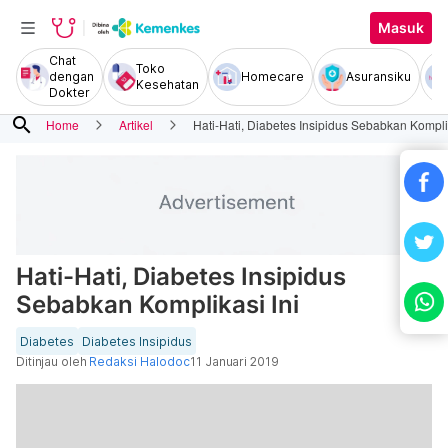
Masuk
Chat
Toko
dengan
Homecare
Asuransiku
Kesehatan
Dokter
search
Home
Artikel
Hati-Hati, Diabetes Insipidus Sebabkan Komplik
Hati-Hati, Diabetes Insipidus
Sebabkan Komplikasi Ini
Diabetes
Diabetes Insipidus
Ditinjau oleh
Redaksi Halodoc
11 Januari 2019