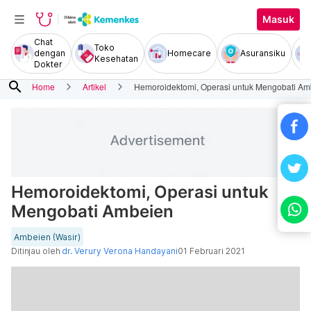
Masuk
Chat
Toko
dengan
Homecare
Asuransiku
Kesehatan
Dokter
search
Home
Artikel
Hemoroidektomi, Operasi untuk Mengobati Am
Hemoroidektomi, Operasi untuk
Mengobati Ambeien
Ambeien (Wasir)
Ditinjau oleh
dr. Verury Verona Handayani
01 Februari 2021