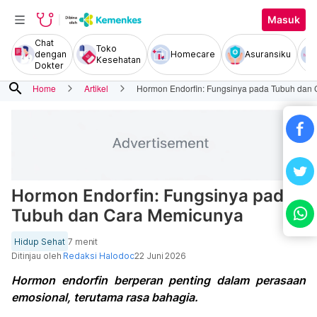
Masuk
Chat
Toko
dengan
Homecare
Asuransiku
Kesehatan
Dokter
search
Home
Artikel
Hormon Endorfin: Fungsinya pada Tubuh dan
Hormon Endorfin: Fungsinya pada
Tubuh dan Cara Memicunya
Hidup Sehat
7 menit
Ditinjau oleh
Redaksi Halodoc
22 Juni 2026
Hormon endorfin berperan penting dalam perasaan
emosional, terutama rasa bahagia.