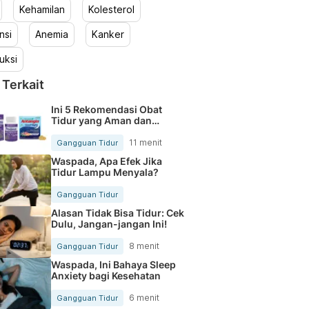
Kehamilan
Kolesterol
nsi
Anemia
Kanker
uksi
 Terkait
Ini 5 Rekomendasi Obat
Tidur yang Aman dan
Ampuh untuk Mengatasi
Insomnia
11 menit
Gangguan Tidur
Waspada, Apa Efek Jika
Tidur Lampu Menyala?
Gangguan Tidur
Alasan Tidak Bisa Tidur: Cek
Dulu, Jangan-jangan Ini!
8 menit
Gangguan Tidur
Waspada, Ini Bahaya Sleep
Anxiety bagi Kesehatan
6 menit
Gangguan Tidur