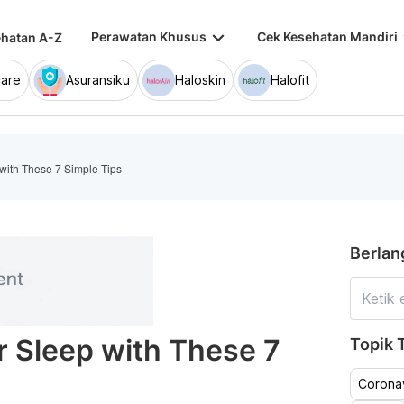
keyboard_arrow_down
keybo
Perawatan Khusus
Cek Kesehatan Mandiri
hatan A-Z
are
Asuransiku
Haloskin
Halofit
 with These 7 Simple Tips
Berlan
r Sleep with These 7
Topik T
Coronav