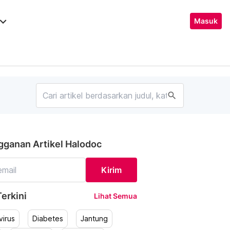
ard_arrow_down
Masuk
search
gganan Artikel Halodoc
Kirim
erkini
Lihat Semua
irus
Diabetes
Jantung