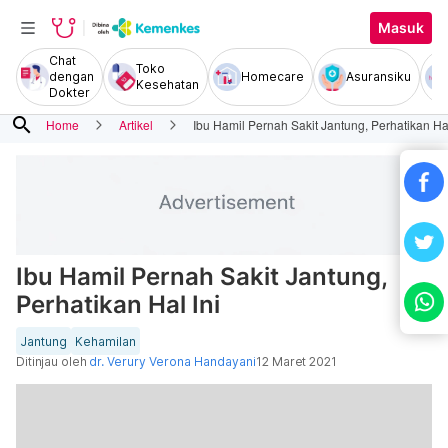
Masuk
Chat
Toko
dengan
Homecare
Asuransiku
Kesehatan
Dokter
search
Home
Artikel
Ibu Hamil Pernah Sakit Jantung, Perhatikan Hal
Ibu Hamil Pernah Sakit Jantung,
Perhatikan Hal Ini
Jantung
Kehamilan
Ditinjau oleh
dr. Verury Verona Handayani
12 Maret 2021