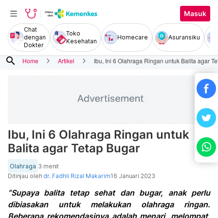
Masuk
Chat
Toko
dengan
Homecare
Asuransiku
Kesehatan
Dokter
search
Home
Artikel
Ibu, Ini 6 Olahraga Ringan untuk Balita agar T
Ibu, Ini 6 Olahraga Ringan untuk
Balita agar Tetap Bugar
Olahraga
3 menit
Ditinjau oleh
dr. Fadhli Rizal Makarim
16 Januari 2023
“Supaya balita tetap sehat dan bugar, anak perlu
dibiasakan untuk melakukan olahraga ringan.
Beberapa rekomendasinya adalah menari, melompat,