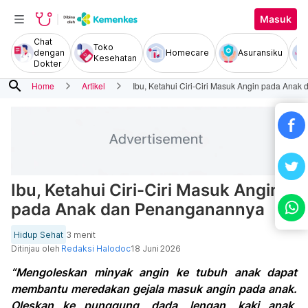
Masuk
Chat
Toko
dengan
Homecare
Asuransiku
Kesehatan
Dokter
search
Home
Artikel
Ibu, Ketahui Ciri-Ciri Masuk Angin pada Ana
Ibu, Ketahui Ciri-Ciri Masuk Angin
pada Anak dan Penanganannya
Hidup Sehat
3 menit
Ditinjau oleh
Redaksi Halodoc
18 Juni 2026
“Mengoleskan minyak angin ke tubuh anak dapat
membantu meredakan gejala masuk angin pada anak.
Oleskan ke punggung, dada, lengan, kaki anak,