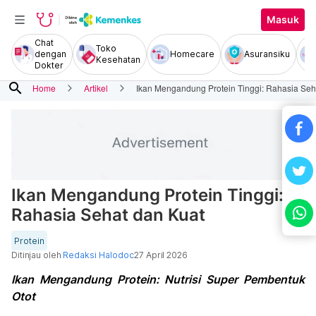
Masuk
Chat
Toko
dengan
Homecare
Asuransiku
Kesehatan
Dokter
search
Home
Artikel
Ikan Mengandung Protein Tinggi: Rahasia Seh
Ikan Mengandung Protein Tinggi:
Rahasia Sehat dan Kuat
Protein
Ditinjau oleh
Redaksi Halodoc
27 April 2026
Ikan Mengandung Protein: Nutrisi Super Pembentuk
Otot