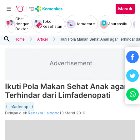
Masuk
Chat
Toko
dengan
Homecare
Asuransiku
Kesehatan
Dokter
search
Home
Artikel
Ikuti Pola Makan Sehat Anak agar Terhindar da
Ikuti Pola Makan Sehat Anak agar
Terhindar dari Limfadenopati
Limfadenopati
Ditinjau oleh
Redaksi Halodoc
13 Maret 2019