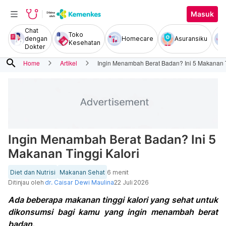
Masuk
Chat
Toko
dengan
Homecare
Asuransiku
Kesehatan
Dokter
search
Home
Artikel
Ingin Menambah Berat Badan? Ini 5 Makanan T
Ingin Menambah Berat Badan? Ini 5
Makanan Tinggi Kalori
Diet dan Nutrisi
Makanan Sehat
6 menit
Ditinjau oleh
dr. Caisar Dewi Maulina
22 Juli 2026
Ada beberapa makanan tinggi kalori yang sehat untuk
dikonsumsi bagi kamu yang ingin menambah berat
badan.