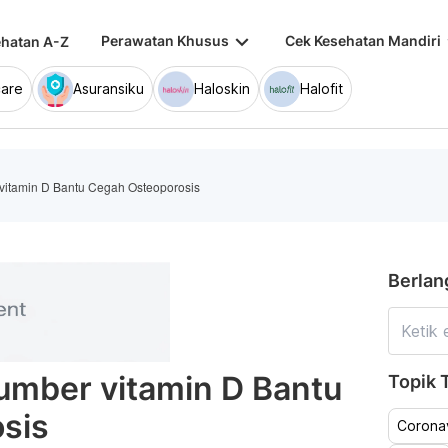
keyboard_arrow_down
keybo
Perawatan Khusus
Cek Kesehatan Mandiri
hatan A-Z
are
Asuransiku
Haloskin
Halofit
vitamin D Bantu Cegah Osteoporosis
Berlan
umber vitamin D Bantu
Topik T
sis
Coronav