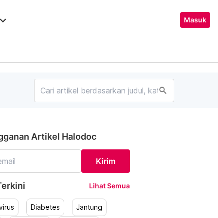
ard_arrow_down
Masuk
search
gganan Artikel Halodoc
Kirim
erkini
Lihat Semua
irus
Diabetes
Jantung