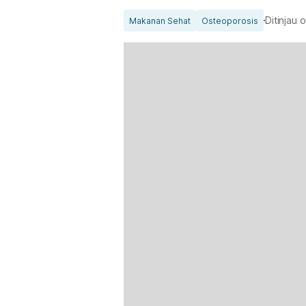
Ditinjau 
Makanan Sehat
Osteoporosis