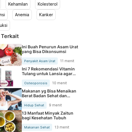
Kehamilan
Kolesterol
nsi
Anemia
Kanker
uksi
 Terkait
Ini Buah Penurun Asam Urat
yang Bisa Dikonsumsi
11 menit
Penyakit Asam Urat
Ini 7 Rekomendasi Vitamin
Tulang untuk Lansia agar
Tetap Aktif dan Produktif
10 menit
Osteoporosis
Makanan yg Bisa Menaikan
Berat Badan Sehat dan
Cepat
9 menit
Hidup Sehat
13 Manfaat Minyak Zaitun
bagi Kesehatan Tubuh
13 menit
Makanan Sehat