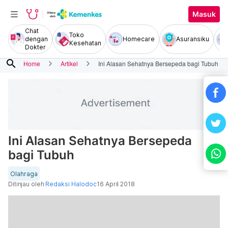
Masuk
Chat
Toko
dengan
Homecare
Asuransiku
Kesehatan
Dokter
search
Home
Artikel
Ini Alasan Sehatnya Bersepeda bagi Tubuh
Ini Alasan Sehatnya Bersepeda
bagi Tubuh
Olahraga
Ditinjau oleh
Redaksi Halodoc
16 April 2018