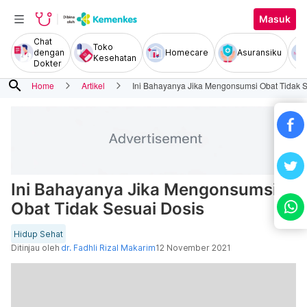
Masuk
Chat
Toko
dengan
Homecare
Asuransiku
Kesehatan
Dokter
search
Home
Artikel
Ini Bahayanya Jika Mengonsumsi Obat Tidak S
Ini Bahayanya Jika Mengonsumsi
Obat Tidak Sesuai Dosis
Hidup Sehat
Ditinjau oleh
dr. Fadhli Rizal Makarim
12 November 2021