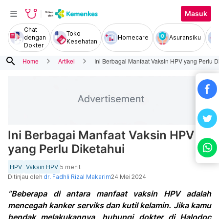
Masuk
Chat
Toko
dengan
Homecare
Asuransiku
Kesehatan
Dokter
search
Home
Artikel
Ini Berbagai Manfaat Vaksin HPV yang Perlu D
Ini Berbagai Manfaat Vaksin HPV
yang Perlu Diketahui
HPV
Vaksin HPV
5 menit
Ditinjau oleh
dr. Fadhli Rizal Makarim
24 Mei 2024
“Beberapa di antara manfaat vaksin HPV adalah
mencegah kanker serviks dan kutil kelamin. Jika kamu
hendak melakukannya, hubungi dokter di Halodoc