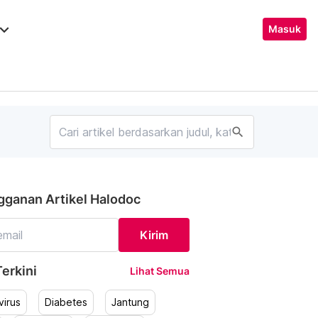
ard_arrow_down
Masuk
search
gganan Artikel Halodoc
Kirim
erkini
Lihat Semua
irus
Diabetes
Jantung