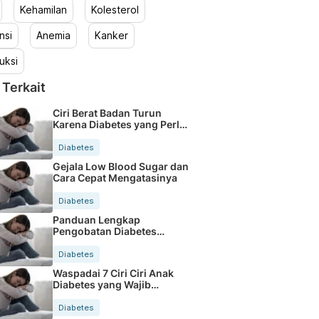
Kehamilan
Kolesterol
nsi
Anemia
Kanker
uksi
 Terkait
Ciri Berat Badan Turun
Karena Diabetes yang Perlu
Diwaspadai
Diabetes
Gejala Low Blood Sugar dan
Cara Cepat Mengatasinya
Diabetes
Panduan Lengkap
Pengobatan Diabetes
Melitus Tipe 2 Efektif
Diabetes
Waspadai 7 Ciri Ciri Anak
Diabetes yang Wajib
Diketahui
Diabetes