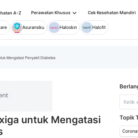
keyboard_arrow_down
keybo
Perawatan Khusus
Cek Kesehatan Mandiri
hatan A-Z
are
Asuransiku
Haloskin
Halofit
untuk Mengatasi Penyakit Diabetes
Berlan
rxiga untuk Mengatasi
Topik T
s
Coronav