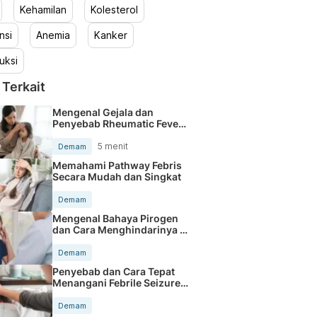
Kehamilan
Kolesterol
nsi
Anemia
Kanker
uksi
 Terkait
Mengenal Gejala dan
Penyebab Rheumatic Fever
pada Anak
5 menit
Demam
Memahami Pathway Febris
Secara Mudah dan Singkat
Demam
Mengenal Bahaya Pirogen
dan Cara Menghindarinya di
Tubuh
Demam
Penyebab dan Cara Tepat
Menangani Febrile Seizure
pada Anak
Demam