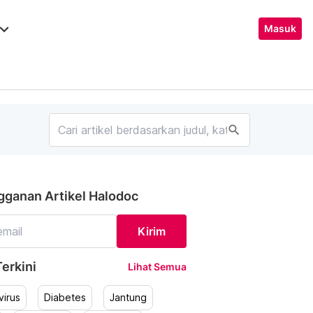
ard_arrow_down
Masuk
search
gganan Artikel Halodoc
Kirim
erkini
Lihat Semua
irus
Diabetes
Jantung