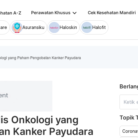
keyboard_arrow_down
keybo
Perawatan Khusus
Cek Kesehatan Mandiri
hatan A-Z
are
Asuransiku
Haloskin
Halofit
nkologi yang Paham Pengobatan Kanker Payudara
Berlan
lis Onkologi yang
Topik T
an Kanker Payudara
Coronav