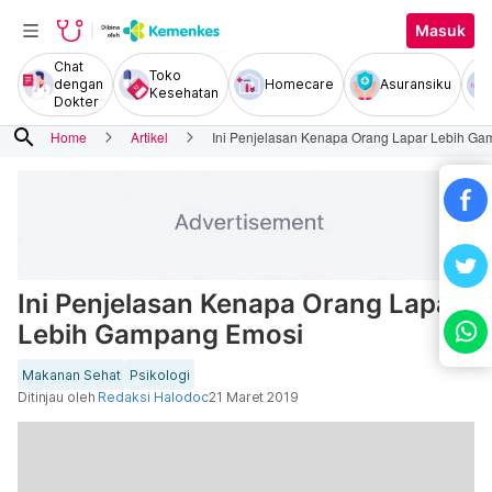
Masuk
Chat
Toko
dengan
Homecare
Asuransiku
Kesehatan
Dokter
search
Home
Artikel
Ini Penjelasan Kenapa Orang Lapar Lebih G
Ini Penjelasan Kenapa Orang Lapar
Lebih Gampang Emosi
Makanan Sehat
Psikologi
Ditinjau oleh
Redaksi Halodoc
21 Maret 2019