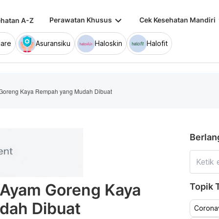
keyboard_arrow_down
keybo
Perawatan Khusus
Cek Kesehatan Mandiri
hatan A-Z
are
Asuransiku
Haloskin
Halofit
Goreng Kaya Rempah yang Mudah Dibuat
Berlan
 Ayam Goreng Kaya
Topik T
dah Dibuat
Coronav