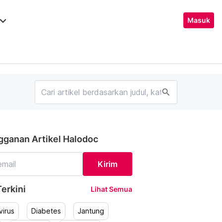
ard_arrow_down
Masuk
search
gganan Artikel Halodoc
Kirim
erkini
Lihat Semua
irus
Diabetes
Jantung