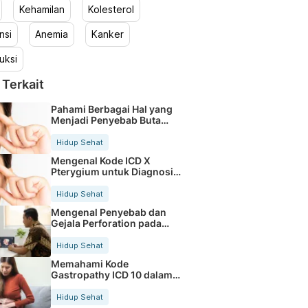
Kehamilan
Kolesterol
nsi
Anemia
Kanker
uksi
 Terkait
Pahami Berbagai Hal yang
Menjadi Penyebab Buta
Warna
Hidup Sehat
Mengenal Kode ICD X
Pterygium untuk Diagnosis
Mata
Hidup Sehat
Mengenal Penyebab dan
Gejala Perforation pada
Tubuh
Hidup Sehat
Memahami Kode
Gastropathy ICD 10 dalam
Rekam Medis Pasien
Hidup Sehat