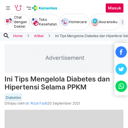
Masuk
Chat
Toko
dengan
Homecare
Asuransiku
Kesehatan
Dokter
search
Home
Artikel
Ini Tips Mengelola Diabetes dan Hipertensi 
Ini Tips Mengelola Diabetes dan
Hipertensi Selama PPKM
Diabetes
Ditinjau oleh
dr. Rizal Fadli
20 September 2021