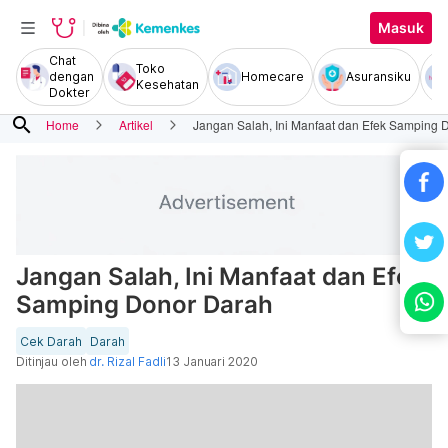
Masuk
Chat
Toko
dengan
Homecare
Asuransiku
Kesehatan
Dokter
search
Home
Artikel
Jangan Salah, Ini Manfaat dan Efek Samping 
Jangan Salah, Ini Manfaat dan Efek
Samping Donor Darah
Cek Darah
Darah
Ditinjau oleh
dr. Rizal Fadli
13 Januari 2020