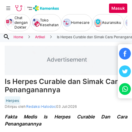
Masuk
Chat
Toko
dengan
Homecare
Asuransiku
Kesehatan
Dokter
search
Home
Artikel
Is Herpes Curable dan Simak Cara Penangan
Is Herpes Curable dan Simak Cara
Penanganannya
Herpes
Ditinjau oleh
Redaksi Halodoc
03 Juli 2026
Fakta Medis Is Herpes Curable Dan Cara
Penanganannya