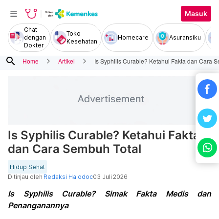
Masuk
Chat
Toko
dengan
Homecare
Asuransiku
Kesehatan
Dokter
search
Home
Artikel
Is Syphilis Curable? Ketahui Fakta dan Cara 
Is Syphilis Curable? Ketahui Fakta
dan Cara Sembuh Total
Hidup Sehat
Ditinjau oleh
Redaksi Halodoc
03 Juli 2026
Is Syphilis Curable? Simak Fakta Medis dan
Penanganannya