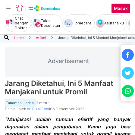
Masuk
Chat
Toko
dengan
Homecare
Asuransiku
Kesehatan
Dokter
search
Home
Artikel
Jarang Diketahui, Ini 5 Manfaat Manjakani unt
Jarang Diketahui, Ini 5 Manfaat
Manjakani untuk Promil
Tanaman Herbal
3 menit
Ditinjau oleh
dr. Rizal Fadli
06 Desember 2022
“Manjakani adalah ramuan efektif yang banyak
digunakan dalam pengobatan. Kamu juga bisa
mendaoat manfaat manjakani untuk promil karena