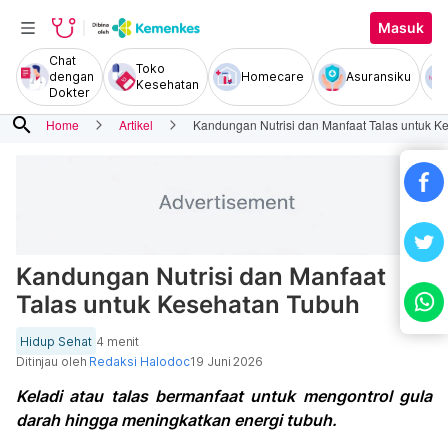
Masuk
Chat
Toko
dengan
Homecare
Asuransiku
Kesehatan
Dokter
search
Home
Artikel
Kandungan Nutrisi dan Manfaat Talas untuk K
Kandungan Nutrisi dan Manfaat
Talas untuk Kesehatan Tubuh
Hidup Sehat
4 menit
Ditinjau oleh
Redaksi Halodoc
19 Juni 2026
Keladi atau talas bermanfaat untuk mengontrol gula
darah hingga meningkatkan energi tubuh.