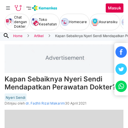
Masuk
Chat
Toko
dengan
Homecare
Asuransiku
Kesehatan
Dokter
search
Home
Artikel
Kapan Sebaiknya Nyeri Sendi Mendapatkan P
Kapan Sebaiknya Nyeri Sendi
Mendapatkan Perawatan Dokter?
Nyeri Sendi
Ditinjau oleh
dr. Fadhli Rizal Makarim
30 April 2021