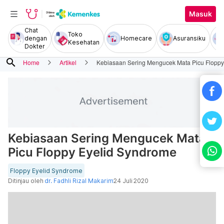
Masuk
Chat
Toko
dengan
Homecare
Asuransiku
Kesehatan
Dokter
search
Home
Artikel
Kebiasaan Sering Mengucek Mata Picu Floppy
Kebiasaan Sering Mengucek Mata
Picu Floppy Eyelid Syndrome
Floppy Eyelid Syndrome
Ditinjau oleh
dr. Fadhli Rizal Makarim
24 Juli 2020