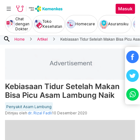
Masuk
Chat
Toko
dengan
Homecare
Asuransiku
Kesehatan
Dokter
search
Home
Artikel
Kebiasaan Tidur Setelah Makan Bisa Picu As
Kebiasaan Tidur Setelah Makan
Bisa Picu Asam Lambung Naik
Penyakit Asam Lambung
Ditinjau oleh
dr. Rizal Fadli
10 Desember 2020