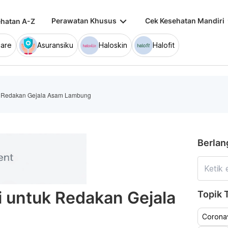
keyboard_arrow_down
keybo
Perawatan Khusus
Cek Kesehatan Mandiri
hatan A-Z
are
Asuransiku
Haloskin
Halofit
uk Redakan Gejala Asam Lambung
Berlan
i untuk Redakan Gejala
Topik T
Coronav