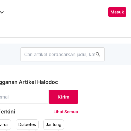
ard_arrow_down
Masuk
search
gganan Artikel Halodoc
Kirim
erkini
Lihat Semua
irus
Diabetes
Jantung