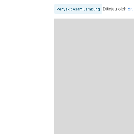
Ditinjau oleh
dr.
Penyakit Asam Lambung