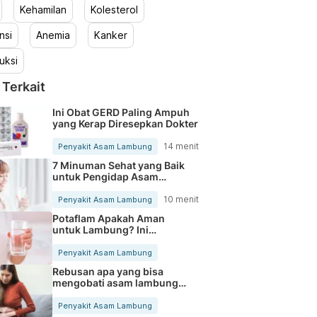
Kehamilan
Kolesterol
nsi
Anemia
Kanker
uksi
 Terkait
Ini Obat GERD Paling Ampuh
yang Kerap Diresepkan Dokter
14 menit
Penyakit Asam Lambung
7 Minuman Sehat yang Baik
untuk Pengidap Asam
Lambung
10 menit
Penyakit Asam Lambung
Potaflam Apakah Aman
untuk Lambung? Ini
Jawabannya
Penyakit Asam Lambung
Rebusan apa yang bisa
mengobati asam lambung?
Ini solusinya
Penyakit Asam Lambung