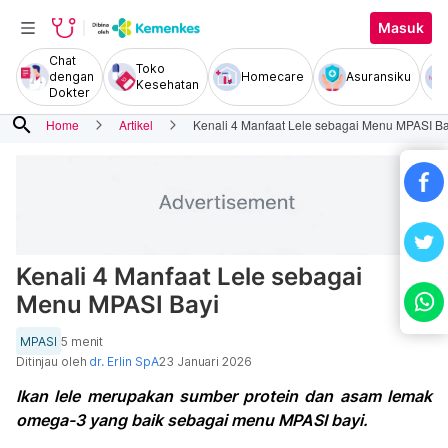
Masuk
Chat
Toko
dengan
Homecare
Asuransiku
Kesehatan
Dokter
search
Home
Artikel
Kenali 4 Manfaat Lele sebagai Menu MPASI Ba
Kenali 4 Manfaat Lele sebagai
Menu MPASI Bayi
MPASI
5 menit
Ditinjau oleh
dr. Erlin SpA
23 Januari 2026
Ikan lele merupakan sumber protein dan asam lemak
omega-3 yang baik sebagai menu MPASI bayi.