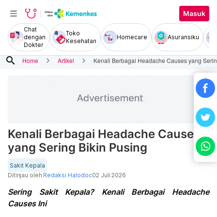
Masuk
Chat
Toko
dengan
Homecare
Asuransiku
Kesehatan
Dokter
search
Home
Artikel
Kenali Berbagai Headache Causes yang Serin
Kenali Berbagai Headache Causes
yang Sering Bikin Pusing
Sakit Kepala
Ditinjau oleh
Redaksi Halodoc
02 Juli 2026
Sering Sakit Kepala? Kenali Berbagai Headache
Causes Ini