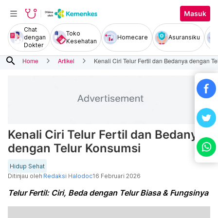
Masuk
Chat
Toko
dengan
Homecare
Asuransiku
Kesehatan
Dokter
search
Home
Artikel
Kenali Ciri Telur Fertil dan Bedanya dengan T
Kenali Ciri Telur Fertil dan Bedanya
dengan Telur Konsumsi
Hidup Sehat
Ditinjau oleh
Redaksi Halodoc
16 Februari 2026
Telur Fertil: Ciri, Beda dengan Telur Biasa & Fungsinya