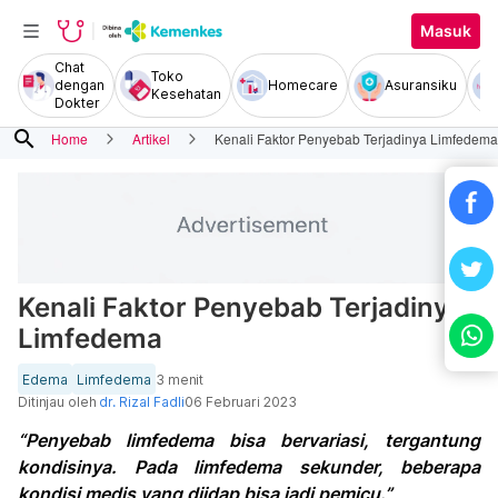
Masuk
Chat
Toko
dengan
Homecare
Asuransiku
Kesehatan
Dokter
search
Home
Artikel
Kenali Faktor Penyebab Terjadinya Limfedema
Kenali Faktor Penyebab Terjadinya
Limfedema
Edema
Limfedema
3 menit
Ditinjau oleh
dr. Rizal Fadli
06 Februari 2023
“Penyebab limfedema bisa bervariasi, tergantung
kondisinya. Pada limfedema sekunder, beberapa
kondisi medis yang diidap bisa jadi pemicu.”