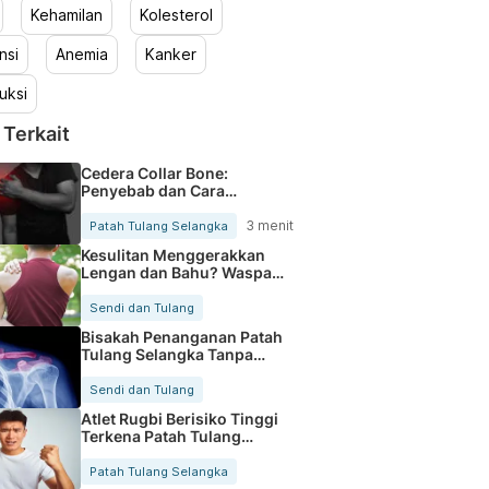
Kehamilan
Kolesterol
nsi
Anemia
Kanker
uksi
 Terkait
Cedera Collar Bone:
Penyebab dan Cara
Mengobatinya
3 menit
Patah Tulang Selangka
Kesulitan Menggerakkan
Lengan dan Bahu? Waspada
Patah Tulang Selangka
Sendi dan Tulang
Bisakah Penanganan Patah
Tulang Selangka Tanpa
Operasi?
Sendi dan Tulang
Atlet Rugbi Berisiko Tinggi
Terkena Patah Tulang
Selangka
Patah Tulang Selangka