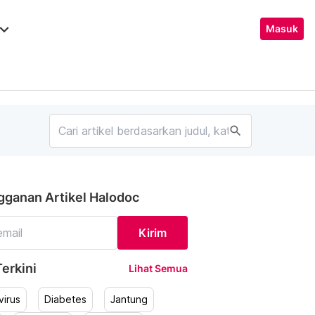
ard_arrow_down
Masuk
search
gganan Artikel Halodoc
Kirim
erkini
Lihat Semua
irus
Diabetes
Jantung