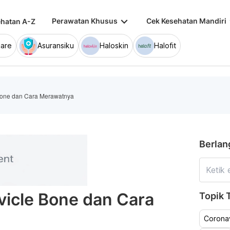
keyboard_arrow_down
keybo
Perawatan Khusus
Cek Kesehatan Mandiri
hatan A-Z
are
Asuransiku
Haloskin
Halofit
 Bone dan Cara Merawatnya
Berlan
avicle Bone dan Cara
Topik T
Coronav