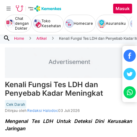
Masuk
Chat
Toko
dengan
Homecare
Asuransiku
Kesehatan
Dokter
search
Home
Artikel
Kenali Fungsi Tes LDH dan Penyebab Kadar 
Kenali Fungsi Tes LDH dan
Penyebab Kadar Meningkat
Cek Darah
Ditinjau oleh
Redaksi Halodoc
03 Juli 2026
Mengenal Tes LDH Untuk Deteksi Dini Kerusakan
Jaringan