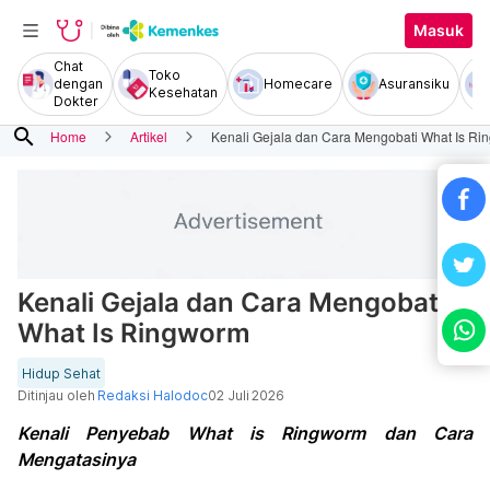
Masuk
Chat
Toko
dengan
Homecare
Asuransiku
Kesehatan
Dokter
search
Home
Artikel
Kenali Gejala dan Cara Mengobati What Is R
Kenali Gejala dan Cara Mengobati
What Is Ringworm
Hidup Sehat
Ditinjau oleh
Redaksi Halodoc
02 Juli 2026
Kenali Penyebab What is Ringworm dan Cara
Mengatasinya