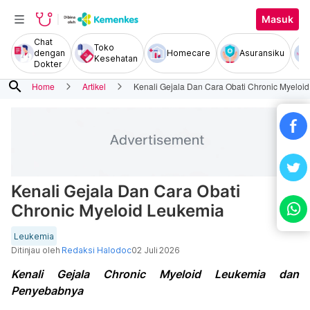
Masuk
Chat
Toko
dengan
Homecare
Asuransiku
Kesehatan
Dokter
search
Home
Artikel
Kenali Gejala Dan Cara Obati Chronic Myeloi
Kenali Gejala Dan Cara Obati
Chronic Myeloid Leukemia
Leukemia
Ditinjau oleh
Redaksi Halodoc
02 Juli 2026
Kenali Gejala Chronic Myeloid Leukemia dan
Penyebabnya