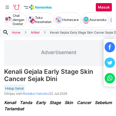
Masuk
Chat
Toko
dengan
Homecare
Asuransiku
Kesehatan
Dokter
search
Home
Artikel
Kenali Gejala Early Stage Skin Cancer Sejak D
Kenali Gejala Early Stage Skin
Cancer Sejak Dini
Hidup Sehat
Ditinjau oleh
Redaksi Halodoc
02 Juli 2026
Kenali Tanda Early Stage Skin Cancer Sebelum
Terlambat