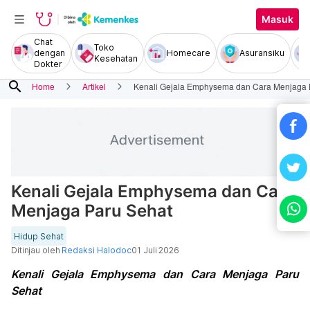
Masuk
Chat
Toko
dengan
Homecare
Asuransiku
Kesehatan
Dokter
search
Home
Artikel
Kenali Gejala Emphysema dan Cara Menjaga 
Kenali Gejala Emphysema dan Cara
Menjaga Paru Sehat
Hidup Sehat
Ditinjau oleh
Redaksi Halodoc
01 Juli 2026
Kenali Gejala Emphysema dan Cara Menjaga Paru
Sehat