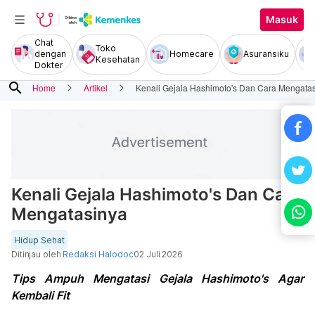
Masuk
Chat
Toko
dengan
Homecare
Asuransiku
Kesehatan
Dokter
search
Home
Artikel
Kenali Gejala Hashimoto's Dan Cara Mengata
Kenali Gejala Hashimoto's Dan Cara
Mengatasinya
Hidup Sehat
Ditinjau oleh
Redaksi Halodoc
02 Juli 2026
Tips Ampuh Mengatasi Gejala Hashimoto's Agar
Kembali Fit