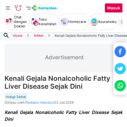
Masuk
Chat
Toko
dengan
Homecare
Asuransiku
Kesehatan
Dokter
search
Home
Artikel
Kenali Gejala Nonalcoholic Fatty Liver Disease
Kenali Gejala Nonalcoholic Fatty
Liver Disease Sejak Dini
Hidup Sehat
Ditinjau oleh
Redaksi Halodoc
03 Juli 2026
Kenali Gejala Nonalcoholic Fatty Liver Disease Sejak
Dini