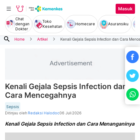
Masuk
Chat
Toko
dengan
Homecare
Asuransiku
Kesehatan
Dokter
search
Home
Artikel
Kenali Gejala Sepsis Infection dan Cara Men
Kenali Gejala Sepsis Infection dan
Cara Mencegahnya
Sepsis
Ditinjau oleh
Redaksi Halodoc
06 Juli 2026
Kenali Gejala Sepsis Infection dan Cara Menanganinya