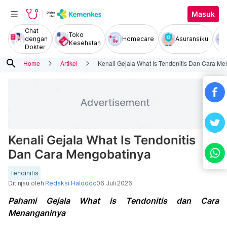
Masuk
Chat
Toko
dengan
Homecare
Asuransiku
Kesehatan
Dokter
search
Home
Artikel
Kenali Gejala What Is Tendonitis Dan Cara M
Kenali Gejala What Is Tendonitis
Dan Cara Mengobatinya
Tendinitis
Ditinjau oleh
Redaksi Halodoc
06 Juli 2026
Pahami Gejala What is Tendonitis dan Cara
Menanganinya