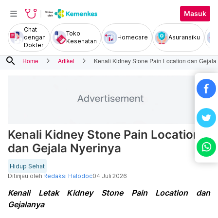
Masuk
Chat
Toko
dengan
Homecare
Asuransiku
Kesehatan
Dokter
search
Home
Artikel
Kenali Kidney Stone Pain Location dan Gejala
Kenali Kidney Stone Pain Location
dan Gejala Nyerinya
Hidup Sehat
Ditinjau oleh
Redaksi Halodoc
04 Juli 2026
Kenali Letak Kidney Stone Pain Location dan
Gejalanya