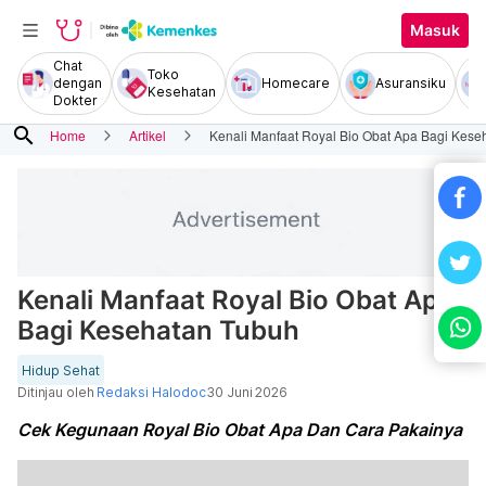
Masuk
Chat
Toko
dengan
Homecare
Asuransiku
Kesehatan
Dokter
search
Home
Artikel
Kenali Manfaat Royal Bio Obat Apa Bagi Kese
Kenali Manfaat Royal Bio Obat Apa
Bagi Kesehatan Tubuh
Hidup Sehat
Ditinjau oleh
Redaksi Halodoc
30 Juni 2026
Cek Kegunaan Royal Bio Obat Apa Dan Cara Pakainya