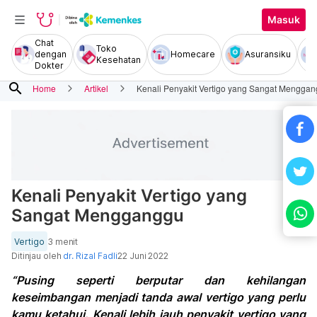
Masuk
Chat
Toko
dengan
Homecare
Asuransiku
Kesehatan
Dokter
search
Home
Artikel
Kenali Penyakit Vertigo yang Sangat Mengga
Kenali Penyakit Vertigo yang
Sangat Mengganggu
Vertigo
3 menit
Ditinjau oleh
dr. Rizal Fadli
22 Juni 2022
“Pusing seperti berputar dan kehilangan
keseimbangan menjadi tanda awal vertigo yang perlu
kamu ketahui. Kenali lebih jauh penyakit vertigo yang