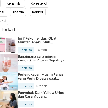
Kehamilan
Kolesterol
nsi
Anemia
Kanker
uksi
 Terkait
Ini 7 Rekomendasi Obat
Muntah Anak untuk
Mengatasi Mual dan
Dehidrasi
16 menit
Dehidrasi
Bagaimana cara minum
ramolit? Ini Aturan Tepatnya
Dehidrasi
Perlengkapan Musim Panas
yang Perlu Dibawa saat
Bepergian Keluar Rumah
5 menit
Dehidrasi
Penyebab Dark Yellow Urine
dan Cara Mudah
Mengatasinya
Dehidrasi