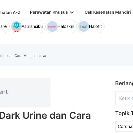
keyboard_arrow_down
keybo
Perawatan Khusus
Cek Kesehatan Mandiri
hatan A-Z
are
Asuransiku
Haloskin
Halofit
rine dan Cara Mengatasinya
Berlan
Dark Urine dan Cara
Topik T
Coronav