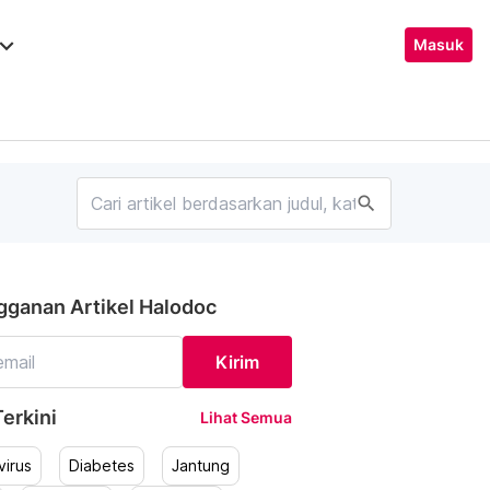
ard_arrow_down
Masuk
search
gganan Artikel Halodoc
Kirim
erkini
Lihat Semua
irus
Diabetes
Jantung