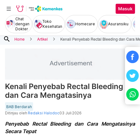
Masuk
Chat
Toko
dengan
Homecare
Asuransiku
Kesehatan
Dokter
search
Home
Artikel
Kenali Penyebab Rectal Bleeding dan Cara M
Kenali Penyebab Rectal Bleeding
dan Cara Mengatasinya
BAB Berdarah
Ditinjau oleh
Redaksi Halodoc
03 Juli 2026
Penyebab Rectal Bleeding dan Cara Mengatasinya
Secara Tepat