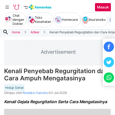
Masuk
Chat
Toko
dengan
Homecare
Asuransiku
Kesehatan
Dokter
search
Home
Artikel
Kenali Penyebab Regurgitation dan Cara Am
Kenali Penyebab Regurgitation dan
Cara Ampuh Mengatasinya
Hidup Sehat
Ditinjau oleh
Redaksi Halodoc
03 Juli 2026
Kenali Gejala Regurgitation Serta Cara Mengatasinya