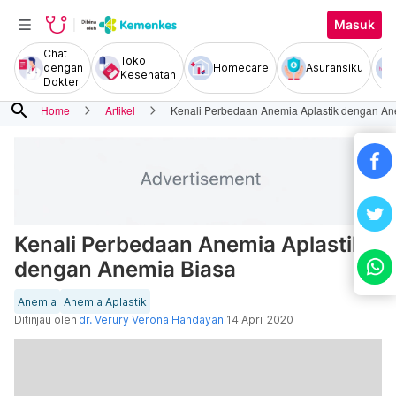
Masuk
Chat
Toko
dengan
Homecare
Asuransiku
Kesehatan
Dokter
search
Home
Artikel
Kenali Perbedaan Anemia Aplastik dengan An
Kenali Perbedaan Anemia Aplastik
dengan Anemia Biasa
Anemia
Anemia Aplastik
Ditinjau oleh
dr. Verury Verona Handayani
14 April 2020